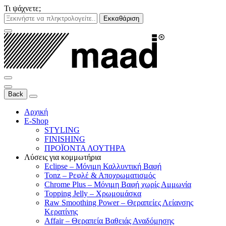
Τι ψάχνετε;
Εκκαθάριση
Back
Αρχική
E-Shop
STYLING
FINISHING
ΠΡΟΪΟΝΤΑ ΛΟΥΤΗΡΑ
Λύσεις για κομμωτήρια
Eclipse – Μόνιμη Καλλυντική Βαφή
Tonz – Ρεφλέ & Αποχρωματισμός
Chrome Plus – Μόνιμη Βαφή χωρίς Αμμωνία
Topping Jelly – Χρωμομάσκα
Raw Smoothing Power – Θεραπείες Λείανσης
Κερατίνης
Affair – Θεραπεία Βαθειάς Αναδόμησης