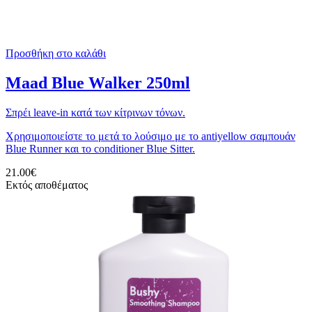
Προσθήκη στο καλάθι
Maad Blue Walker 250ml
Σπρέι leave-in κατά των κίτρινων τόνων.
Χρησιμοποιείστε το μετά το λούσιμο με τo antiyellow σαμπουάν
Blue Runner και το conditioner Blue Sitter.
21.00
€
Εκτός αποθέματος