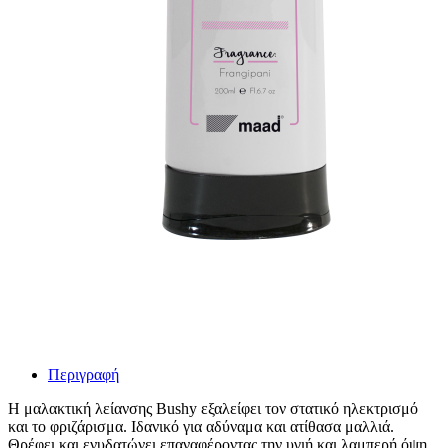
Περιγραφή
Η μαλακτική λείανσης Bushy εξαλείφει τον στατικό ηλεκτρισμό
και το φριζάρισμα. Ιδανικό για αδύναμα και ατίθασα μαλλιά.
Θρέφει και ενυδατώνει επαναφέροντας την υγιή και λαμπερή όψη