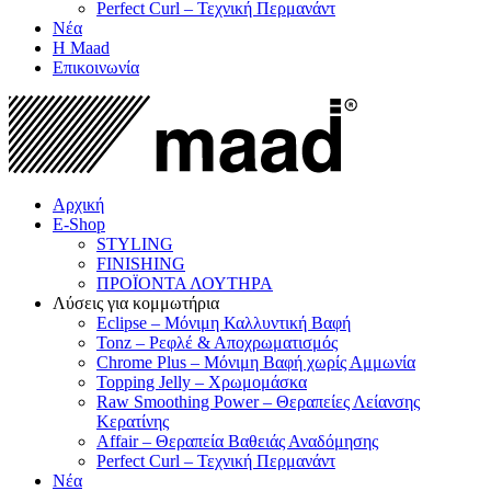
Perfect Curl – Τεχνική Περμανάντ
Νέα
Η Maad
Επικοινωνία
Αρχική
E-Shop
STYLING
FINISHING
ΠΡΟΪΟΝΤΑ ΛΟΥΤΗΡΑ
Λύσεις για κομμωτήρια
Eclipse – Μόνιμη Καλλυντική Βαφή
Tonz – Ρεφλέ & Αποχρωματισμός
Chrome Plus – Μόνιμη Βαφή χωρίς Αμμωνία
Topping Jelly – Χρωμομάσκα
Raw Smoothing Power – Θεραπείες Λείανσης
Κερατίνης
Affair – Θεραπεία Βαθειάς Αναδόμησης
Perfect Curl – Τεχνική Περμανάντ
Νέα